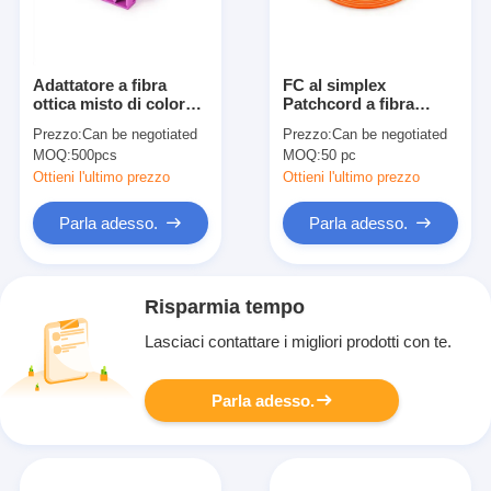
Adattatore a fibra
FC al simplex
ottica misto di colore
Patchcord a fibra
di plastica magenta del
ottica misto arancio di
Prezzo:
Can be negotiated
Prezzo:
Can be negotiated
quadrato di OM4 LC
FC OM1 62.5/125um
MOQ:
500pcs
MOQ:
50 pc
3.0mm
Ottieni l'ultimo prezzo
Ottieni l'ultimo prezzo
Parla adesso.
Parla adesso.
Risparmia tempo
Lasciaci contattare i migliori prodotti con te.
Parla adesso.