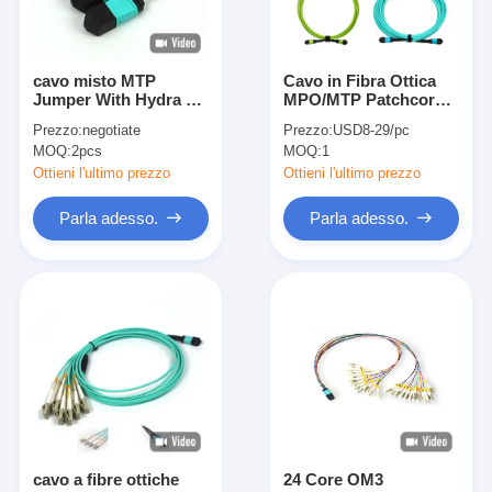
cavo misto MTP
Cavo in Fibra Ottica
Jumper With Hydra di
MPO/MTP Patchcord
sblocco della fibra
Monomodale
Prezzo:
negotiate
Prezzo:
USD8-29/pc
OM3 di 48F MPO
Multimodale LSZH
MOQ:
2pcs
MOQ:
1
4x12F
8f/12f/24f per Data
Center FTTX
Ottieni l'ultimo prezzo
Ottieni l'ultimo prezzo
Parla adesso.
Parla adesso.
Casa
Prodotti
Circa noi
cavo a fibre ottiche
24 Core OM3