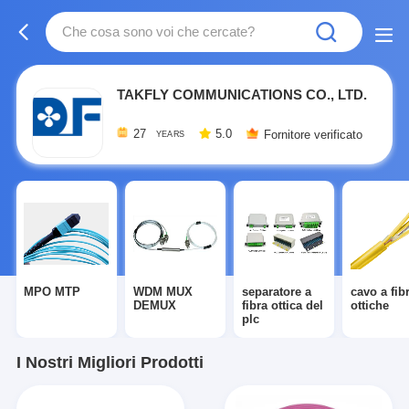
TAKFLY COMMUNICATIONS CO., LTD.
27
5.0
Fornitore verificato
YEARS
MPO MTP
WDM MUX
separatore a
cavo a fib
DEMUX
fibra ottica del
ottiche
plc
I Nostri Migliori Prodotti