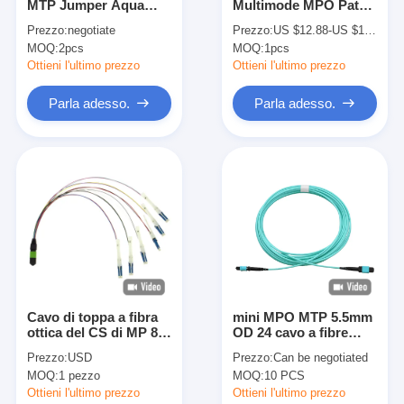
MTP Jumper Aqua
Multimode MPO Patch
Giro della fabbrica
Jacket In Data Center
Cord con guaina LSZH
Prezzo:
negotiate
Prezzo:
US $12.88-US $18.88/ Pcs
di uscita MPO di 12F
per data center ad alta
MOQ:
2pcs
MOQ:
1pcs
LC millimetro
densità
Controllo di qualità
Ottieni l'ultimo prezzo
Ottieni l'ultimo prezzo
Contattici
Parla adesso.
Parla adesso.
Notizie
Parla adesso.
MPO MTP
WDM MUX DEMUX
Cavo di toppa a fibra
mini MPO MTP 5.5mm
ottica del CS di MP 8F
OD 24 cavo a fibre
separatore a fibra ottica del plc
12F 24F LSZH MPO
ottiche dell'acciaio
Prezzo:
USD
Prezzo:
Can be negotiated
MTP
MTP del centro di 5M
cavo a fibre ottiche
MOQ:
1 pezzo
MOQ:
10 PCS
Armored 12
Ottieni l'ultimo prezzo
Ottieni l'ultimo prezzo