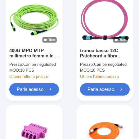
400G MPO MTP
tronco basso 12C
millimetro femminile
Patchcord a fibra
50/125 OM5 3.0mm
ottica di perdita di
Prezzo:
Can be negotiated
Prezzo:
Can be negotiated
LSZH Patchcord a
inserzione di
MOQ:
10 PCS
MOQ:
10 PCS
fibra ottica
millimetro del maschio
di 100G MPO MTP
Ottieni l'ultimo prezzo
Ottieni l'ultimo prezzo
3.0mm
Parla adesso.
Parla adesso.