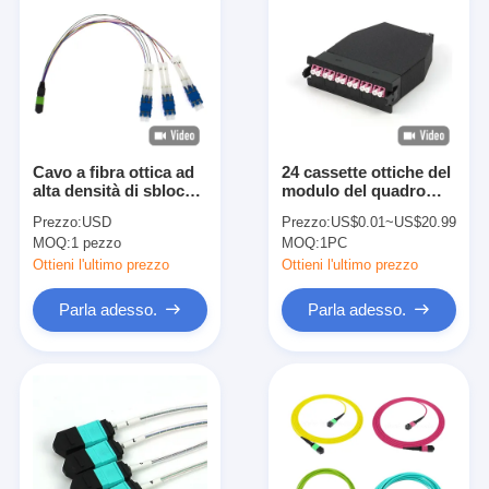
Cavo a fibra ottica ad
24 cassette ottiche del
alta densità di sblocco
modulo del quadro
del CS MPO MTP
d'interconnessione dei
Prezzo:
USD
Prezzo:
US$0.01~US$20.99
monomodale
centri MPO MTP per
MOQ:
1 pezzo
MOQ:
1PC
Data Center
Ottieni l'ultimo prezzo
Ottieni l'ultimo prezzo
Parla adesso.
Parla adesso.