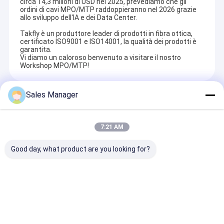
circa 14,3 milioni di USD nel 2025, prevediamo che gli
ordini di cavi MPO/MTP raddoppieranno nel 2026 grazie
allo sviluppo dell'IA e dei Data Center.
Takfly è un produttore leader di prodotti in fibra ottica,
certificato ISO9001 e ISO14001, la qualità dei prodotti è
garantita.
Vi diamo un caloroso benvenuto a visitare il nostro
Workshop MPO/MTP!
Sales Manager
Recommended Products
7:21 AM
Good day, what product are you looking for?
ODF-RS48 Pannello
Adattatore
Loopback in fi
patch in fibra ottica
MPO/MTP in fibra
ottica MTP/M
FTTH 48 porte |
ottica Low Insertion
alta densità F
Soluzione di rete e
Loss, Precision
Opzione 4-12 n
data center
Guide Pin Alignment
Soluzione di re
Invia richiesta
Invia richiesta
Invia richi