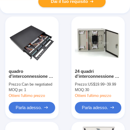
Dai il tuo requisito
quadro
24 quadri
d'interconnessione a
d'interconnessione a
fibra ottica del vassoio
fibra ottica del
Prezzo:
Can be negotiated
Prezzo:
US$19.99~39.99
1U della giuntura di
supporto all'aperto
MOQ:
pc 1
MOQ:
30
96F LC con le trecce
della parete del porto
miste OM3
di FC per FTTB FTTX
Ottieni l'ultimo prezzo
Ottieni l'ultimo prezzo
Parla adesso.
Parla adesso.