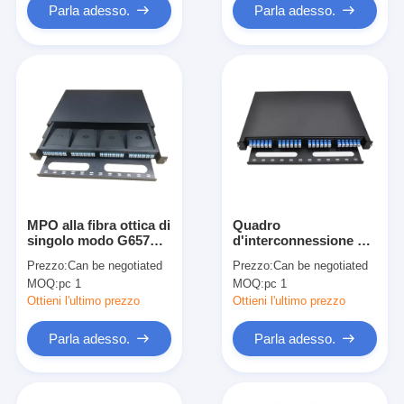
Parla adesso.
Parla adesso.
MPO alla fibra ottica di
Quadro
singolo modo G657A1
d'interconnessione a
del modulo della
fibra ottica dello
Prezzo:
Can be negotiated
Prezzo:
Can be negotiated
cassetta di LC Mtp 96
scorrevole del
MOQ:
pc 1
MOQ:
pc 1
fibre FTTH
supporto di scaffale
dei porti 1U dello Sc
Ottieni l'ultimo prezzo
Ottieni l'ultimo prezzo
24 per il Governo di
Data Center
Parla adesso.
Parla adesso.