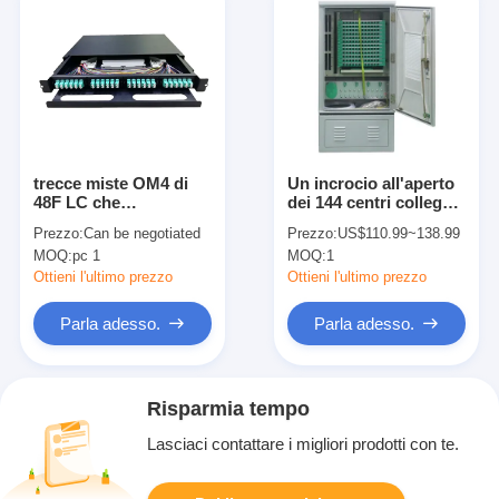
trecce miste OM4 di
Un incrocio all'aperto
48F LC che
dei 144 centri collega il
impiombano la
quadro
Prezzo:
Can be negotiated
Prezzo:
US$110.99~138.99
struttura di
d'interconnessione a
MOQ:
pc 1
MOQ:
1
distribuzione ottica
fibra ottica del
della fibra 1U
Governo per FTTX
Ottieni l'ultimo prezzo
Ottieni l'ultimo prezzo
Parla adesso.
Parla adesso.
Risparmia tempo
Lasciaci contattare i migliori prodotti con te.