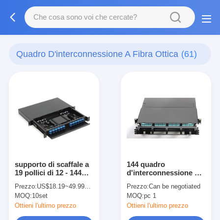
Quadro D'interconnessione A Fibra Ottica
(61)
supporto di scaffale a
144 quadro
19 pollici di 12 - 144
d'interconnessione a
porti ODF scorrevole
fibra ottica a 19 pollici
Prezzo:
US$18.19~49.99USD
Prezzo:
Can be negotiated
con l'interfaccia dello
delle fibre 1U ODB per
MOQ:
10set
MOQ:
pc 1
Sc LC
la soluzione della fibra
100G
Ottieni l'ultimo prezzo
Ottieni l'ultimo prezzo