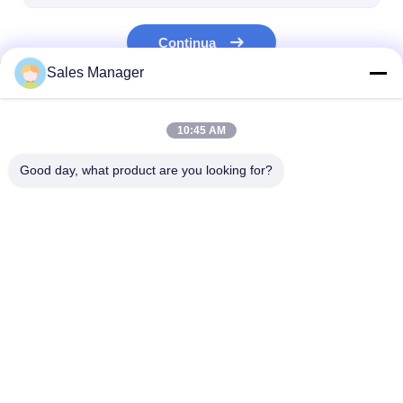
Kit di utensili a fibra ottica
Continua
Componenti di alto potere e di PM
Sales Manager
Le Nostre Categorie
10:45 AM
Good day, what product are you looking for?
MPO MTP
WDM MUX DEMUX
separatore a fi
ottica del plc
Casa
Circa noi
Desktop Site
Mappa del sito
Politica sulla privacy