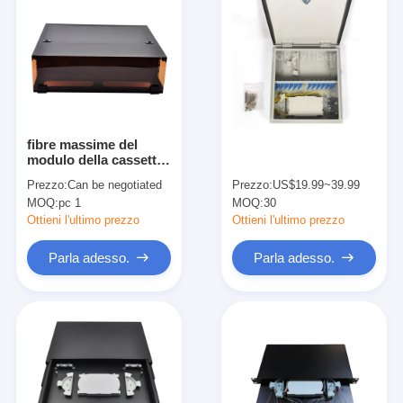
fibre massime del
modulo della cassetta
dei porti MPO del
Prezzo:
Can be negotiated
Prezzo:
US$19.99~39.99
supporto di scaffale
MOQ:
pc 1
MOQ:
30
3U 144 288
Ottieni l'ultimo prezzo
Ottieni l'ultimo prezzo
Parla adesso.
Parla adesso.
Casa
Prodotti
Circa noi