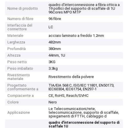
quadro d'interconnessione a fibra ottica a
Nome di prodotto
19 pollici del supporto di scaffale di 1U
96Cores MPO MTP
Numero di fibre
96 fibre
Interfaccia del
LC
connettore
Materiale
acciaio laminato a freddo 1.2mm
Larghezza
482mm
Profondità
380mm
Altezza
44mm, 1U
Peso netto
3KG
Peso imballato
3.3kg
Rivestimento
Rivestimento della polvere
materiale
Progettato
TIA/EIA 568.C, ISO/IEC 11801, EN50173,
conformemente a
IEC60304, IEC61754, EN297-1
Compiacente a
CE, RoHS, Reach/SVHC
Colore
Nero
Le Telecomunicazioni/rete,
Applicazione
telecomunicazione, supporto di scaffale,
spiegamenti di FTTH, cablaggio d
quadro d'interconnessione del supporto di
scaffale 1U