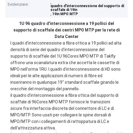
,
Evidenziare:
quadro d'interconnessione del supporto di
scaffale di 19in
,
19in MPO MTP
1U 96 quadro d'interconnessione a 19 pollici del
supporto di scaffale dei centri MPO MTP per la rete di
Data Center
I quadri d'interconnessione a fibra ottica a 19 pollici ad alta
densità di serie del quadro d'interconnessione del
supporto di scaffale del 1U 96Cores MPO MTP di Takfly
offrono una scanalatura extra che accetta le cassette di
MPO nell'orma 1RU. I quadri d'interconnessione di HD sono
ideali per le alte applicazioni di numero di fibre ed
inseriranno in qualunque 19" standard scaffale girando le
orecchie del montaggio del pannello.
il quadro d'interconnessione a fibra ottica del supporto di
scaffale di 96Cores MPO MTP fornisce le transizioni
sicure fra interfaccia discreta del connettore di LC e di
MPO/MTP. Sono usati per collegare le spine dorsali di
MPO/MTP con i collegamenti di rattoppatura di LC e
dell'attrezzatura attiva.