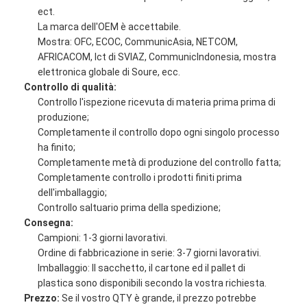
Kit di utensili a fibra ottica
ect.
La marca dell'OEM è accettabile.
Componenti di alto potere e di PM
Mostra: OFC, ECOC, CommunicAsia, NETCOM,
AFRICACOM, Ict di SVIAZ, CommunicIndonesia, mostra
elettronica globale di Soure, ecc.
Controllo di qualità:
Controllo l'ispezione ricevuta di materia prima prima di
produzione;
Completamente il controllo dopo ogni singolo processo
ha finito;
Completamente metà di produzione del controllo fatta;
Completamente controllo i prodotti finiti prima
dell'imballaggio;
Controllo saltuario prima della spedizione;
Consegna:
Campioni: 1-3 giorni lavorativi.
Ordine di fabbricazione in serie: 3-7 giorni lavorativi.
Imballaggio: Il sacchetto, il cartone ed il pallet di
plastica sono disponibili secondo la vostra richiesta.
Prezzo:
Se il vostro QTY è grande, il prezzo potrebbe