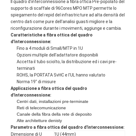
Il quadro d'interconnessione a fibra ottica Pre-popolato del
supporto di scaffale di 96Cores MPO MTP permette lo
spiegamento del repid del infrastricture ad alta densità del
centro dati come pure dell'analisi guasti migliore e la
riconfigurazione durante i movimenti, aggiunge e cambia.
Caratteristiche a fibra ottica del quadro
d'interconnessione:
Fino a 4 moduli di Small/MTP in 1U
Opzioni multiple dell'adattatore disponibili
Accetta il tubo sciolto, la distribuzione ed i cavi pre-
terminati
ROHS, la PORTATA SvHC e l'UL hanno valutato
Norma 19" di misure
Applicazione a fibra ottica del quadro
d'interconnessione:
Casa
Centri dati, installazioni pre-terminate
Reti di telecomunicazione
Canale della fibra della rete di deposito
Prodotti
Alte architetture denisty
Parametro a fibra ottica del quadro d'interconnessione:
Circa noi
Dimensione di U
1U (44mm)