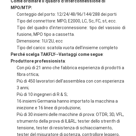
Come ordinare il quadro d'interconnessione di
patchcord a fibra ottica
MPO/MTP:
Conteggio del porto: 12/24/48/96/144/288 dei porti
treccia a fibra ottica
Tipo del connettore: MPO, E2000, LC, Sc, FC, st, ecc.
Tipo del quadro d'interconnessione: tipo del vassoio di
adattatore a fibra ottica
fusione, MPO tipo a cassetta.
Dimensione: 1U/2U, ecc
connettore a fibra ottica
Tipo del carico: scatola vuota dell'insieme completo
Perché scelga TAKFLY--Vantaggi come segue
:
attenuatore a fibra ottica
Produttore professionista
:
Con più di 21 anno che fabbrica esperienza di prodotti a
Scatola a fibra ottica di termine
fibra ottica;
Più di 450 lavoratori dell'assemblea con con esperienza
Quadro d'interconnessione a fibra ottica
3 anni;
Più di 10 ingegneri di R & S;
Modulo ottico del ricetrasmettitore
16 insiemi Germania hanno importato la macchina a
iniezione e 16 linee di produzione;
convertitore a fibra ottica di media
Più di 30 insiemi delle macchine di prova: OTDR, 3D, VFL,
strumento della prova di IL&RL; tester dello strenth di
Commutatore della fibra di Ethernet
tensione, tester di resistenza di schiacciamento,
tester del misuratore di potenza, controllore leggero,