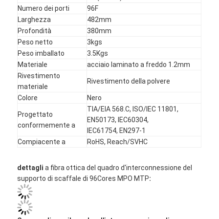
Numero dei porti
96F
Giro della fabbrica
Larghezza
482mm
Controllo di qualità
Profondità
380mm
Peso netto
3kgs
Contattici
Peso imballato
3.5Kgs
Materiale
acciaio laminato a freddo 1.2mm
Notizie
Rivestimento
Rivestimento della polvere
materiale
Parla adesso.
Colore
Nero
TIA/EIA 568.C, ISO/IEC 11801,
Progettato
EN50173, IEC60304,
conformemente a
IEC61754, EN297-1
MPO MTP
Compiacente a
RoHS, Reach/SVHC
WDM MUX DEMUX
dettagli
a fibra ottica del quadro d'interconnessione del
supporto di scaffale di 96Cores MPO MTP
:
separatore a fibra ottica del plc
cavo a fibre ottiche