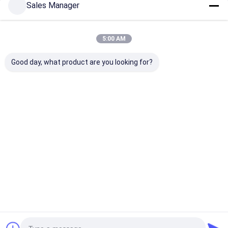
Sales Manager
5:00 AM
Good day, what product are you looking for?
Pannello patch MPO
Cavo in Fibra Ottica
Cavo patch in 
ad alta densità di
Patchcord Breakout
ottica fan-out
nuova progettazione
MPO/MTP-LC per
modulo FTTH
e montaggio su rack |
Cablaggio AI Data
MPO/MTP | Ca
Cavi assemblati MPO
Center FTTx
assemblati MP
Miglior prezzo
Miglior prezzo
Miglior pr
| Per la soluzione di
la soluzione di 
rete in fibra
fibra
Casa
Circa noi
Desktop Site
Mappa del sito
Politica sulla privacy
Qualità
MPO MTP
Fabbrica cinese.Copyright © 2026 TAKFLY
COMMUNICATIONS CO., LTD.. All Rights Reserved.