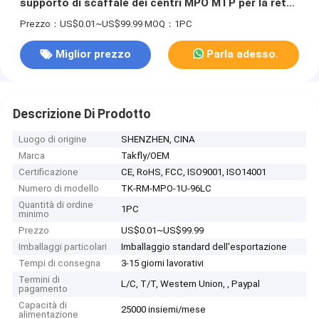
supporto di scaffale dei centri MPO MTP per la rete
di Data Center
Prezzo：US$0.01~US$99.99
MOQ：1PC
Miglior prezzo
Parla adesso.
Descrizione Di Prodotto
Luogo di origine
SHENZHEN, CINA
Marca
Takfly/OEM
Certificazione
CE, RoHS, FCC, ISO9001, ISO14001
Numero di modello
TK-RM-MPO-1U-96LC
Quantità di ordine
1PC
minimo
Prezzo
US$0.01~US$99.99
Imballaggi particolari
Imballaggio standard dell'esportazione
Tempi di consegna
3-15 giorni lavorativi
Termini di
L/C, T/T, Western Union, , Paypal
pagamento
Capacità di
25000 insiemi/mese
alimentazione