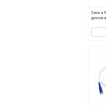
Cavo a f
goccia a
di acciai
GJYXCH 