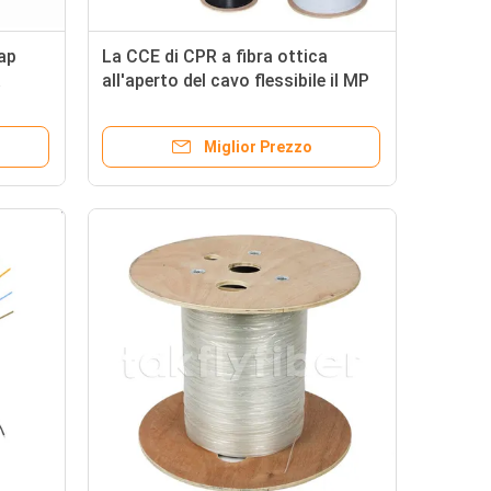
ap
La CCE di CPR a fibra ottica
a
all'aperto del cavo flessibile il MP
0M
G657A Anatel ha certificato per
a
FTTH
Miglior Prezzo
iaio
a 1,0