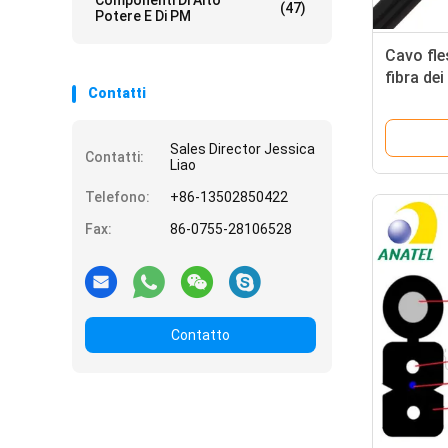
Componenti Di Alto
(47)
Potere E Di PM
Cavo fles
fibra de
Contatti
cavo a f
nero di 
Sales Director Jessica
Contatti:
Liao
Telefono:
+86-13502850422
Fax:
86-0755-28106528
Contatto