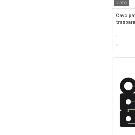
Cavo pat
traspar