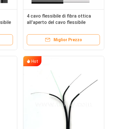
4 cavo flessibile di fibra ottica
sibile
all'aperto del cavo flessibile
 G657A
GJYXCH-1B6 G657A2 di Hilo MP
FTTH con il messaggero
Miglior Prezzo
Hot