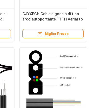
ca di
GJYXFCH Cable a goccia di tipo
di
arco autoportante FTTH Aerial to
Indoor, 1-4 Core, Low Smoke Zero
Halogen
Miglior Prezzo