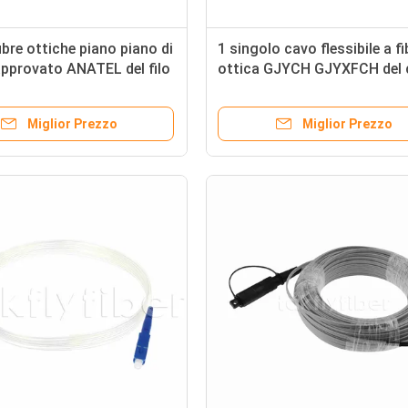
ibre ottiche piano piano di
1 singolo cavo flessibile a fi
pprovato ANATEL del filo
ottica GJYCH GJYXFCH del 
o del cavo flessibile
G657A1 della lamella 1 del c
di 1C 2C 4C G657A FTTH
FTTH di Hilo
Miglior Prezzo
Miglior Prezzo