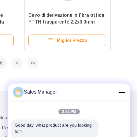
le
Cavo di derivazione in fibra ottica
la
FTTH trasparente 2.2x3.0mm
llo
G657A2 piatto per interni
Miglior Prezzo
6
>
>>
Sales Manager
Scrivici
2:32 PM
ustriale di
Good day, what product are you looking 
ità di
for?