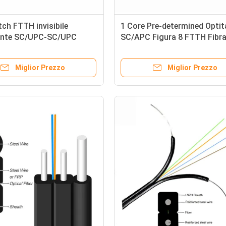
ch FTTH invisibile
1 Core Pre-determined Optit
ente SC/UPC-SC/UPC
SC/APC Figura 8 FTTH Fibr
ottica Drop Cable Pigtail 4
G657A LSZH 0.25μd Giacca 
Miglior Prezzo
Miglior Prezzo
basso attrito con filo di acc
messaggero galvanizzato d
mm