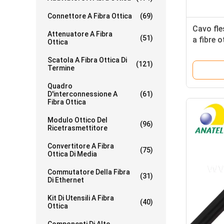
Connettore A Fibra Ottica
(69)
Cavo fle
Attenuatore A Fibra
(51)
a fibre 
Ottica
centro 
Scatola A Fibra Ottica Di
singolo
(121)
Termine
Quadro
D'interconnessione A
(61)
Fibra Ottica
Modulo Ottico Del
(96)
Ricetrasmettitore
Convertitore A Fibra
(75)
Ottica Di Media
Commutatore Della Fibra
(31)
Di Ethernet
Kit Di Utensili A Fibra
(40)
Ottica