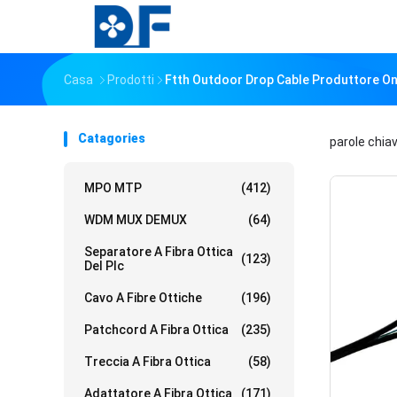
Casa
Prodotti
Ftth Outdoor Drop Cable Produttore On
Catagories
parole chia
MPO MTP
(412)
WDM MUX DEMUX
(64)
Separatore A Fibra Ottica
(123)
Del Plc
Cavo A Fibre Ottiche
(196)
Patchcord A Fibra Ottica
(235)
Treccia A Fibra Ottica
(58)
Adattatore A Fibra Ottica
(171)