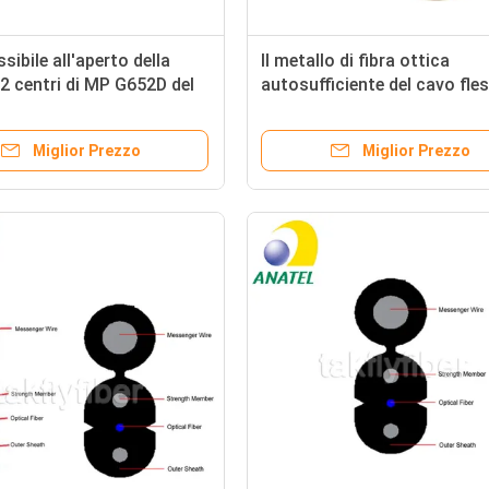
sibile all'aperto della
Il metallo di fibra ottica
i 2 centri di MP G652D del
autosufficiente del cavo fles
ibre ottiche di sostegno
di FTTH ha rinforzato il MP
auto
per l'antenna
Miglior Prezzo
Miglior Prezzo