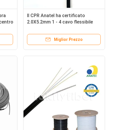
bra
Il CPR Anatel ha certificato
centro
2.0X5.2mm 1 - 4 cavo flessibile
entro
ottico di sostegno di auto dei
centri FTTH
Miglior Prezzo