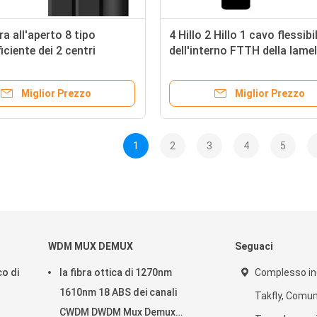
ra all'aperto 8 tipo
4 Hillo 2 Hillo 1 cavo flessibi
iciente dei 2 centri
dell'interno FTTH della lamel
 del cavo flessibile di fibra
piana nera bianca FTTH di Hi
per FTTH
GJXH GJXFH
Miglior Prezzo
Miglior Prezzo
1
2
3
4
5
WDM MUX DEMUX
Seguaci
co di
la fibra ottica di 1270nm
Complesso ind
1610nm 18 ABS dei canali
Takfly, Comun
CWDM DWDM Mux Demux