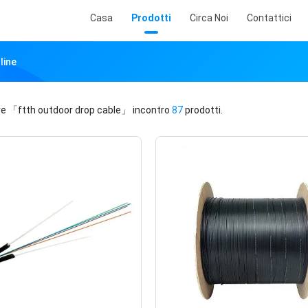
Casa
Prodotti
Circa Noi
Contattici
line
ve
「ftth outdoor drop cable」
incontro
87
prodotti.