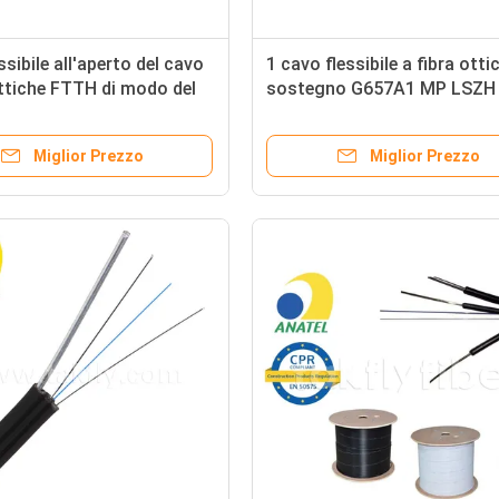
ssibile all'aperto del cavo
1 cavo flessibile a fibra otti
ottiche FTTH di modo del
sostegno G657A1 MP LSZH 
di GJYX F CH G657A1 4
auto del centro in FTTH
Miglior Prezzo
Miglior Prezzo