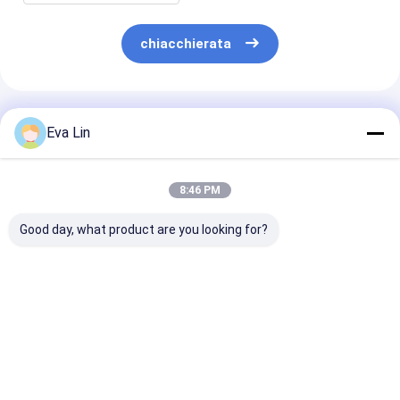
chiacchierata
Prodotti Raccomandati
Eva Lin
8:46 PM
Good day, what product are you looking for?
Ricetrasmettitore
Ricetrasmettitore
Ricetrasmetti
ottico TK 400G
ottico bidirezionale
ottico bidirez
QSFP-DD LR4 CWDM
SFP 1,25 gbps 20 km
SFP 1,25 gbps
10KM per il sistema
LC
LC
di telecomunicazioni
Tx1310nm/Rx1550nm
Tx1490nm/Rx
Miglior prezzo
Miglior prezzo
Miglior pr
per data center
per data cente
FTTX
FTTX