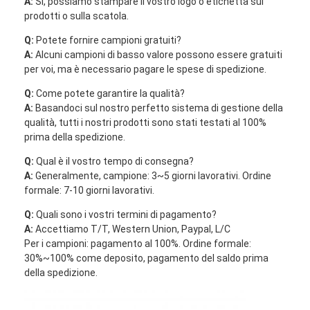
A:
Sì, possiamo stampare il vostro logo o etichetta sui
Kit di utensili a fibra ottica
prodotti o sulla scatola.
Componenti di alto potere e di PM
Q:
Potete fornire campioni gratuiti?
A:
Alcuni campioni di basso valore possono essere gratuiti
per voi, ma è necessario pagare le spese di spedizione.
Q:
Come potete garantire la qualità?
A:
Basandoci sul nostro perfetto sistema di gestione della
qualità, tutti i nostri prodotti sono stati testati al 100%
prima della spedizione.
Q:
Qual è il vostro tempo di consegna?
A:
Generalmente, campione: 3~5 giorni lavorativi. Ordine
formale: 7-10 giorni lavorativi.
Q:
Quali sono i vostri termini di pagamento?
A:
Accettiamo T/T, Western Union, Paypal, L/C
Per i campioni: pagamento al 100%. Ordine formale:
30%~100% come deposito, pagamento del saldo prima
della spedizione.