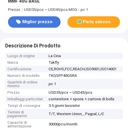
MMF 40G BASE
Prezzo：USD35/pcs ~ USD45/pcs
MOQ：pc 1
Miglior prezzo
Parla adesso.
Descrizione Di Prodotto
Luogo di origine
La Cina
Marca
Takfly
Certificazione
CE,ROHS,FCC,REACH,ISO9001,ISO14001
Numero di modello
TKQSFP40GSR4
Quantità di ordine
pc 1
minimo
Prezzo
USD35/pcs ~ USD45/pcs
Imballaggi particolari
contenitore + spone + cartone di bolla
Tempi di consegna
3-5 giorni lavorativi
Termini di
T/T, Western Union, , Paypal, L/C
pagamento
Capacità di
30000pcs/month
alimentazione