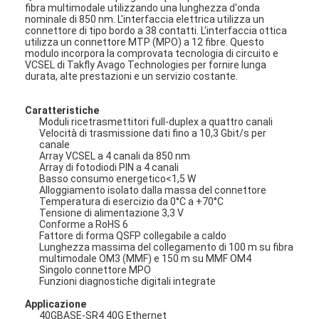
fibra multimodale utilizzando una lunghezza d'onda
nominale di 850 nm. L'interfaccia elettrica utilizza un
connettore di tipo bordo a 38 contatti. L'interfaccia ottica
utilizza un connettore MTP (MPO) a 12 fibre. Questo
modulo incorpora la comprovata tecnologia di circuito e
VCSEL di Takfly Avago Technologies per fornire lunga
durata, alte prestazioni e un servizio costante.
Caratteristiche
Moduli ricetrasmettitori full-duplex a quattro canali
Velocità di trasmissione dati fino a 10,3 Gbit/s per
canale
Array VCSEL a 4 canali da 850 nm
Array di fotodiodi PIN a 4 canali
Basso consumo energetico<1,5 W
Alloggiamento isolato dalla massa del connettore
Temperatura di esercizio da 0°C a +70°C
Tensione di alimentazione 3,3 V
Conforme a RoHS 6
Fattore di forma QSFP collegabile a caldo
Lunghezza massima del collegamento di 100 m su fibra
multimodale OM3 (MMF) e 150 m su MMF OM4
Singolo connettore MPO
Funzioni diagnostiche digitali integrate
Applicazione
40GBASE-SR4 40G Ethernet