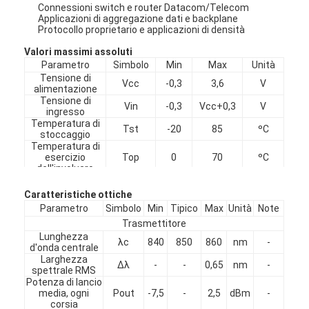
Connessioni switch e router Datacom/Telecom
Applicazioni di aggregazione dati e backplane
Protocollo proprietario e applicazioni di densità
Valori massimi assoluti
Parametro
Simbolo
Min
Max
Unità
Tensione di
Vcc
-0,3
3,6
V
alimentazione
Tensione di
Vin
-0,3
Vcc+0,3
V
ingresso
Temperatura di
Tst
-20
85
ºC
stoccaggio
Temperatura di
esercizio
Top
0
70
ºC
dell'involucro
Umidità (senza
Rh
5
95
%
condensa)
Caratteristiche ottiche
Parametro
Simbolo
Min
Tipico
Max
Unità
Note
Trasmettitore
Casa
Lunghezza
λc
840
850
860
nm
-
d'onda centrale
Larghezza
Prodotti
∆λ
-
-
0,65
nm
-
spettrale RMS
Potenza di lancio
Circa noi
media, ogni
Pout
-7,5
-
2,5
dBm
-
corsia