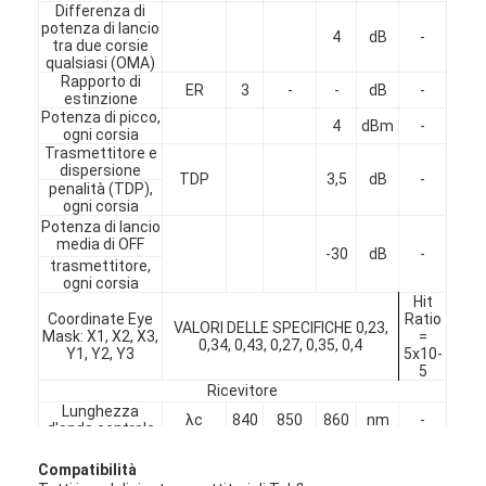
Differenza di
Giro della fabbrica
potenza di lancio
4
dB
-
tra due corsie
qualsiasi (OMA)
Controllo di qualità
Rapporto di
ER
3
-
-
dB
-
estinzione
Contattici
Potenza di picco,
4
dBm
-
ogni corsia
Trasmettitore e
Notizie
dispersione
TDP
3,5
dB
-
penalità (TDP),
ogni corsia
Parla adesso.
Potenza di lancio
media di OFF
-30
dB
-
trasmettitore,
ogni corsia
Hit
MPO MTP
Coordinate Eye
Ratio
VALORI DELLE SPECIFICHE 0,23,
Mask: X1, X2, X3,
=
0,34, 0,43, 0,27, 0,35, 0,4
Y1, Y2, Y3
5x10-
WDM MUX DEMUX
5
Ricevitore
separatore a fibra ottica del plc
Lunghezza
λc
840
850
860
nm
-
d'onda centrale
Sensibilità del
cavo a fibre ottiche
ricevitore
Compatibilità
sollecitato in
-5,4
dBm
1