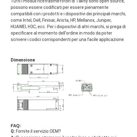
Tutti i moduli ricetrasmettitori di Takfly sono open source,
patchcord a fibra ottica
OMA,
possono essere codificati per essere pienamente
ogni corsia
compatibili con i prodotti e i dispositivi dei principali marchi,
Potenza media
treccia a fibra ottica
massima
come Intel, Dell, Finisar, Arista, HP, Mellanox, Juniper,
all'ingresso del
2,4
dBm
-
HUAWEI, H3C, ecc.
Per i dispositivi di altri marchi, si prega di
ricevitore, ogni
adattatore a fibra ottica
specificare al momento dell'ordine in modo da poter
corsia
scrivere i codici corrispondenti per una facile applicazione.
Riflettanza del
-12
dB
-
connettore a fibra ottica
ricevitore
Potenza di picco,
4
dBm
-
ogni corsia
attenuatore a fibra ottica
Dimensione
LOS Assert
-30
dBm
-
LOS De-Assert –
-7,5
dBm
-
OMA
Scatola a fibra ottica di termine
Isteresi LOS
0,5
dB
-
Quadro d'interconnessione a fibra ottica
Modulo ottico del ricetrasmettitore
convertitore a fibra ottica di media
Commutatore della fibra di Ethernet
FAQ:
Q:
Fornite il servizio OEM?