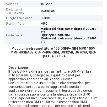
Velocità
40 Gbps
Distanza di
100 milioni
trasmissione
Lunghezza d'onda
850 nm
Porta in fibra
MPO
Modulo del ricetrasmettitore di JG325B
sfp
Evidenziare:
,
,
QFX-QSFP-40G-SR4
Modulo del ricetrasmettitore di JG709A
sfp
Modulo ricetrasmettitore 40G QSFP+ SR4 MPO 100M
MMF 40GBASE, QSFP-40G-SR4, JG325B, JG709A, QFX-
QSFP-40G-SR4
Descrizione
Il 40G QSFP+ SR4 è un ricetrasmettitore QSFP+ a fibra
ottica parallela, collegabile, a quattro canali per
applicazioni Ethernet a 40 Gigabit. Questo
ricetrasmettitore è un modulo ad alte prestazioni per
comunicazioni dati a corto raggio multi-corsia e
applicazioni di interconnessione. Integra quattro corsie
dati in ogni direzione con una larghezza di banda di 40
Gbps. Ogni corsia può operare a 10,3125 Gbps fino a 100 m
utilizzando fibra OM3 o 150 m utilizzando fibra OM4.
Questi moduli sono progettati per operare su sistemi a