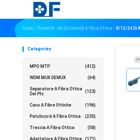
Casa
Prodotti
Kit Di Utensili A Fibra Ottica
8/12/24 Di K
Catagories
MPO MTP
(412)
WDM MUX DEMUX
(64)
Separatore A Fibra Ottica
(123)
Del Plc
Cavo A Fibre Ottiche
(196)
Patchcord A Fibra Ottica
(235)
Treccia A Fibra Ottica
(58)
Adattatore A Fibra Ottica
(171)