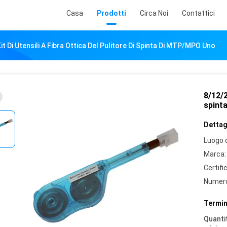
Casa
Prodotti
Circa Noi
Contattici
it Di Utensili A Fibra Ottica Del Pulitore Di Spinta Di MTP/MPO Uno
8/12/2
spint
Dettagl
Luogo d
Marca:
Certifi
Numero
Termin
Quantit