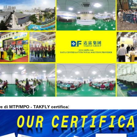
ore di MTP/MPO
- TAKFLY certifica: