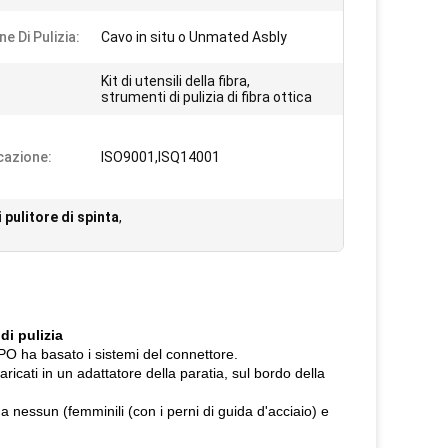
e Di Pulizia:
Cavo in situ o Unmated Asbly
Kit di utensili della fibra,
strumenti di pulizia di fibra ottica
icazione:
ISO9001,ISQ14001
 pulitore di spinta
,
di pulizia
MPO ha basato i sistemi del connettore.
icati in un adattatore della paratia, sul bordo della
 nessun (femminili (con i perni di guida d'acciaio) e