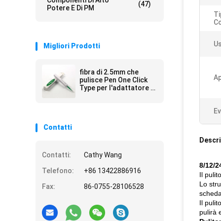
Componenti Di Alto
(47)
Potere E Di PM
Ti
Co
Us
Migliori Prodotti
fibra di 2.5mm che
Ap
pulisce Pen One Click
Type per l'adattatore a
fibra ottica
SC/FC/ST/E2000
Ev
Contatti
Descri
Contatti:
Cathy Wang
8/12/2
Telefono:
+86 13422886916
Il puli
Lo stru
Fax:
86-0755-28106528
scheda
Il puli
pulirà 