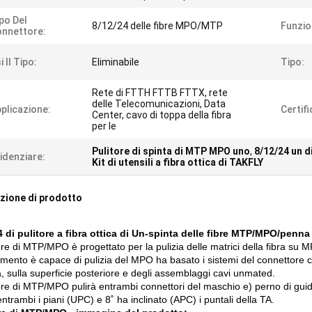
po Del
8/12/24 delle fibre MPO/MTP
Funzion
nnettore:
i Il Tipo:
Eliminabile
Tipo:
Rete di FTTH FTTB FTTX, rete
delle Telecomunicazioni, Data
plicazione:
Certif
Center, cavo di toppa della fibra
per le
Pulitore di spinta di MTP MPO uno
,
8/12/24 un di
idenziare:
Kit di utensili a fibra ottica di TAKFLY
zione di prodotto
4 di pulitore a fibra ottica di Un-spinta delle fibre MTP/MPO/penna 
tore di MTP/MPO è progettato per la pulizia delle matrici della fibra su 
mento è capace di pulizia del MPO ha basato i sistemi del connettore car
, sulla superficie posteriore e degli assemblaggi cavi unmated.
tore di MTP/MPO pulirà entrambi connettori del maschio e) perno di guida
entrambi i piani (UPC) e 8˚ ha inclinato (APC) i puntali della TA.