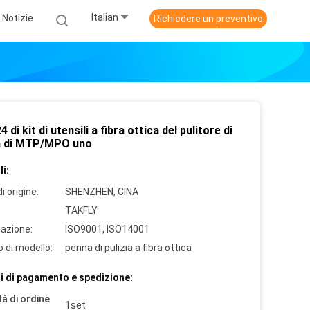
Italian
Notizie
Richiedere un preventivo
4 di kit di utensili a fibra ottica del pulitore di
a di MTP/MPO uno
i:
i origine:
SHENZHEN, CINA
TAKFLY
cazione:
ISO9001, ISO14001
 di modello:
penna di pulizia a fibra ottica
i di pagamento e spedizione:
à di ordine
1set