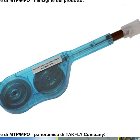
ore di MTP/MPO
- immagine del prodotto:
ore di MTP/MPO
- panoramica di TAKFLY Company: