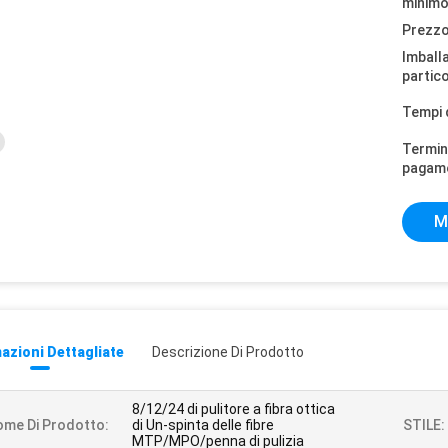
minimo
Prezzo
Imball
partico
Tempi 
Termini
pagam
M
azioni Dettagliate
Descrizione Di Prodotto
8/12/24 di pulitore a fibra ottica
me Di Prodotto:
di Un-spinta delle fibre
STILE:
MTP/MPO/penna di pulizia