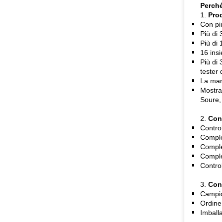
Perch
1.
Prod
Con più
Più di
Più di 
16 ins
Più di 
tester 
La mar
Mostra
Soure,
2.
Cont
Control
Comple
Comple
Complet
Control
3.
Con
Campion
Ordine 
Imballa