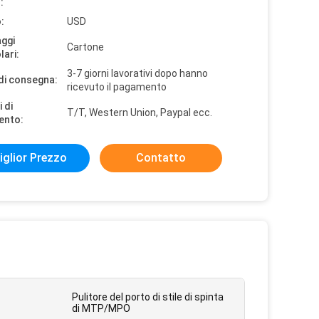
:
:
USD
aggi
Cartone
lari:
3-7 giorni lavorativi dopo hanno
di consegna:
ricevuto il pagamento
 di
T/T, Western Union, Paypal ecc.
ento:
iglior Prezzo
Contatto
Pulitore del porto di stile di spinta
di MTP/MPO