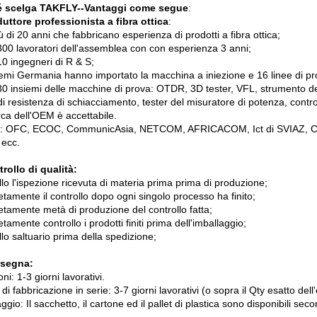
é scelga TAKFLY--Vantaggi come segue
:
uttore professionista a fibra ottica
:
 di 20 anni che fabbricano esperienza di prodotti a fibra ottica;
 300 lavoratori dell'assemblea con con esperienza 3 anni;
10 ingegneri di R & S;
iemi Germania hanno importato la macchina a iniezione e 16 linee di p
30 insiemi delle macchine di prova: OTDR, 3D tester, VFL, strumento del
di resistenza di schiacciamento, tester del misuratore di potenza, contro
ca dell'OEM è accettabile.
: OFC, ECOC, CommunicAsia, NETCOM, AFRICACOM, Ict di SVIAZ, Comm
 ecc.
rollo di qualità:
lo l'ispezione ricevuta di materia prima prima di produzione;
tamente il controllo dopo ogni singolo processo ha finito;
tamente metà di produzione del controllo fatta;
amente controllo i prodotti finiti prima dell'imballaggio;
lo saltuario prima della spedizione;
segna:
i: 1-3 giorni lavorativi.
di fabbricazione in serie: 3-7 giorni lavorativi (o sopra il Qty esatto dell
ggio: Il sacchetto, il cartone ed il pallet di plastica sono disponibili seco