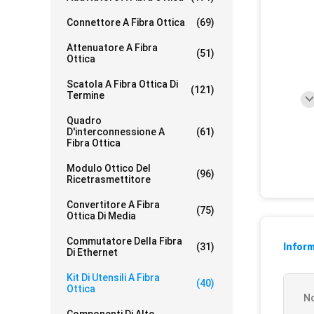
Connettore A Fibra Ottica
(69)
Attenuatore A Fibra
(51)
Ottica
Scatola A Fibra Ottica Di
(121)
Termine
Quadro
D'interconnessione A
(61)
Fibra Ottica
Modulo Ottico Del
(96)
Ricetrasmettitore
Convertitore A Fibra
(75)
Ottica Di Media
Commutatore Della Fibra
(31)
Inform
Di Ethernet
Kit Di Utensili A Fibra
(40)
Ottica
No