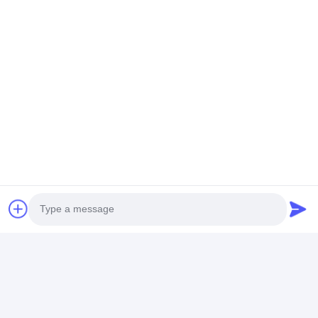
chiacchierata
Prodotti Raccomandati
Pannello patch MPO
Cavo in Fibra Ottica
Cavo patch in 
ad alta densità di
Patchcord Breakout
ottica fan-out
nuova progettazione
MPO/MTP-LC per
modulo FTTH
e montaggio su rack |
Cablaggio AI Data
MPO/MTP | Ca
Cavi assemblati MPO
Center FTTx
assemblati MP
Miglior prezzo
Miglior prezzo
Miglior pr
| Per la soluzione di
la soluzione di 
rete in fibra
fibra
Photo