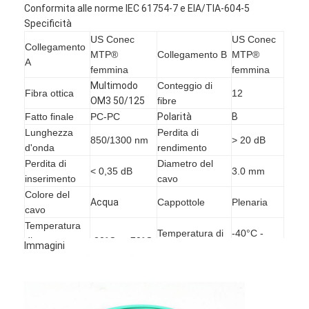
Conformita alle norme IEC 61754-7 e EIA/TIA-604-5
Specificità
US Conec
US Conec
Collegamento
MTP®
Collegamento B
MTP®
A
femmina
femmina
Multimodo
Conteggio di
Fibra ottica
12
OM3 50/125
fibre
Fatto finale
PC-PC
Polarità
B
Lunghezza
Perdita di
850/1300 nm
> 20 dB
d'onda
rendimento
Perdita di
Diametro del
< 0,35 dB
3.0 mm
inserimento
cavo
Colore del
Acqua
Cappottole
Plenaria
cavo
Temperatura
Temperatura di
-40°C -
di
-20°C - +70°C
Immagini
conservazione
+80°C
funzionamento