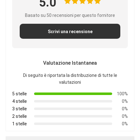
5.0
Giro della fabbrica
Basato su 50 recensioni per questo fornitore
Controllo di qualità
Scrivi una recensione
Contattici
Notizie
Parla adesso.
Valutazione Istantanea
Di seguito è riportata la distribuzione di tutte le
valutazioni
MPO MTP
5 stelle
100%
4 stelle
0%
WDM MUX DEMUX
3 stelle
0%
separatore a fibra ottica del plc
2 stelle
0%
1 stelle
0%
cavo a fibre ottiche