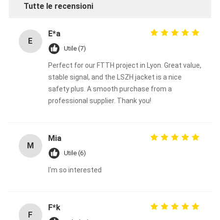
Tutte le recensioni
patchcord a fibra ottica
treccia a fibra ottica
E*a
E
Utile (7)
adattatore a fibra ottica
Perfect for our FTTH project in Lyon. Great value,
connettore a fibra ottica
stable signal, and the LSZH jacket is a nice
safety plus. A smooth purchase from a
attenuatore a fibra ottica
professional supplier. Thank you!
Scatola a fibra ottica di termine
Quadro d'interconnessione a fibra ottica
Mia
M
Utile (6)
Modulo ottico del ricetrasmettitore
I'm so interested
convertitore a fibra ottica di media
Commutatore della fibra di Ethernet
F*k
F