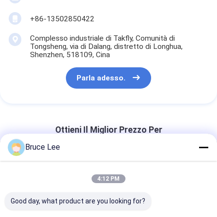
+86-13502850422
Complesso industriale di Takfly, Comunità di
Tongsheng, via di Dalang, distretto di Longhua,
Shenzhen, 518109, Cina
Parla adesso.
Ottieni Il Miglior Prezzo Per
Bruce Lee
Elite Multimode OM3 50/125
Plenum OFNP Tipo B MPO Patch
4:12 PM
Cord 30m 100ft MTP-12 PC
Femminile a MTP-12 PC Femminile
Good day, what product are you looking for?