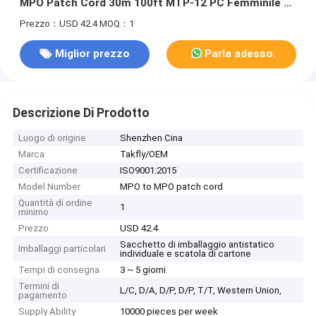
MPO Patch Cord 30m 100ft MTP-12 PC Femminile a
MTP-12 PC Femminile
Prezzo：USD 42.4
MOQ：1
Miglior prezzo
Parla adesso.
Descrizione Di Prodotto
Luogo di origine
Shenzhen Cina
Marca
Takfly/OEM
Certificazione
ISO9001:2015
Model Number
MPO to MPO patch cord
Quantità di ordine
1
minimo
Prezzo
USD 42.4
Sacchetto di imballaggio antistatico
Imballaggi particolari
individuale e scatola di cartone
Tempi di consegna
3 ~ 5 giorni
Termini di
L/C, D/A, D/P, D/P, T/T, Western Union,
pagamento
Supply Ability
10000 pieces per week