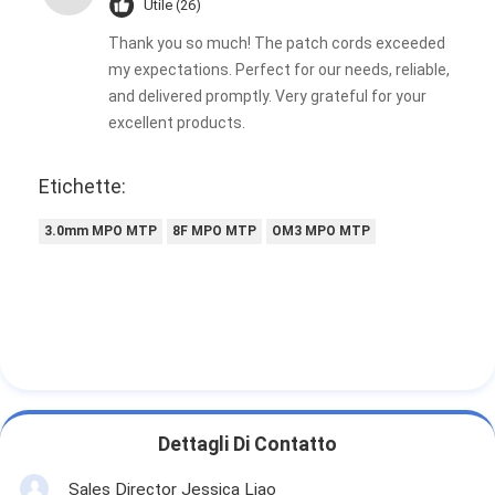
Utile (26)
Kit di utensili a fibra ottica
Thank you so much! The patch cords exceeded
Componenti di alto potere e di PM
my expectations. Perfect for our needs, reliable,
and delivered promptly. Very grateful for your
excellent products.
Etichette:
3.0mm MPO MTP
8F MPO MTP
OM3 MPO MTP
Dettagli Di Contatto
Sales Director Jessica Liao