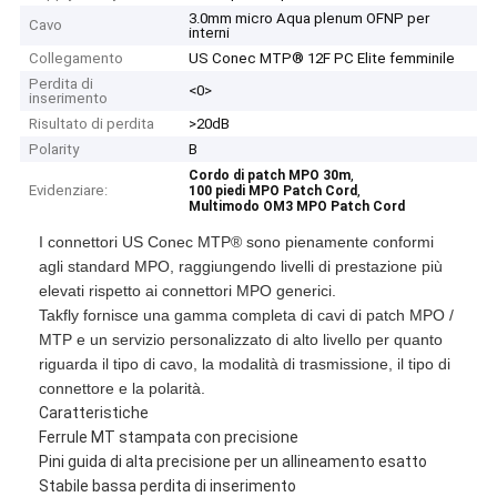
3.0mm micro Aqua plenum OFNP per
Cavo
interni
Collegamento
US Conec MTP® 12F PC Elite femminile
Perdita di
<0>
inserimento
Risultato di perdita
>20dB
Polarity
B
,
Cordo di patch MPO 30m
Evidenziare:
,
100 piedi MPO Patch Cord
Multimodo OM3 MPO Patch Cord
I connettori US Conec MTP® sono pienamente conformi
agli standard MPO, raggiungendo livelli di prestazione più
elevati rispetto ai connettori MPO generici.
Takfly fornisce una gamma completa di cavi di patch MPO /
MTP e un servizio personalizzato di alto livello per quanto
riguarda il tipo di cavo, la modalità di trasmissione, il tipo di
connettore e la polarità.
Caratteristiche
Ferrule MT stampata con precisione
Pini guida di alta precisione per un allineamento esatto
Stabile bassa perdita di inserimento