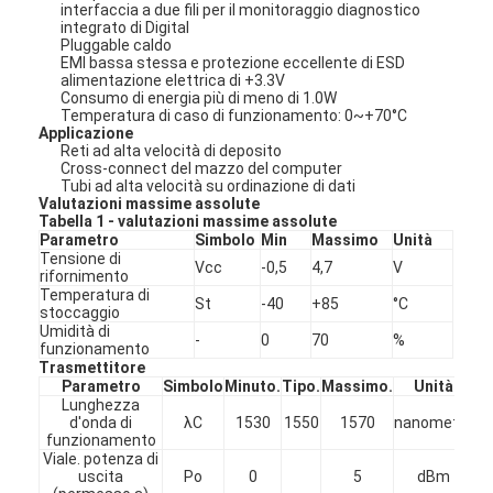
interfaccia a due fili per il monitoraggio diagnostico
integrato di Digital
Pluggable caldo
EMI bassa stessa e protezione eccellente di ESD
alimentazione elettrica di +3.3V
Consumo di energia più di meno di 1.0W
Temperatura di caso di funzionamento: 0~+70°C
Applicazione
Reti ad alta velocità di deposito
Cross-connect del mazzo del computer
Tubi ad alta velocità su ordinazione di dati
Valutazioni massime assolute
Tabella 1 - valutazioni massime assolute
Parametro
Simbolo
Min
Massimo
Unità
Tensione di
Vcc
-0,5
4,7
V
rifornimento
Temperatura di
St
-40
+85
°C
stoccaggio
Umidità di
-
0
70
%
funzionamento
Casa
Trasmettitore
Parametro
Simbolo
Minuto.
Tipo.
Massimo.
Unità
No
Lunghezza
Prodotti
d'onda di
λC
1530
1550
1570
nanometro
funzionamento
Viale. potenza di
Circa noi
uscita
Po
0
5
dBm