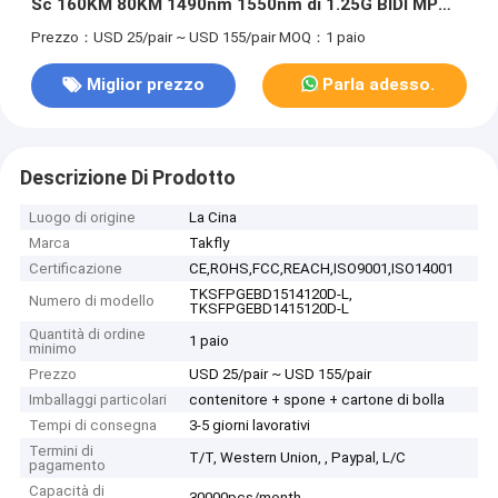
Sc 160KM 80KM 1490nm 1550nm di 1.25G BIDI MP
SFP
Prezzo：USD 25/pair ~ USD 155/pair
MOQ：1 paio
Miglior prezzo
Parla adesso.
Descrizione Di Prodotto
Luogo di origine
La Cina
Marca
Takfly
Certificazione
CE,ROHS,FCC,REACH,ISO9001,ISO14001
TKSFPGEBD1514120D-L,
Numero di modello
TKSFPGEBD1415120D-L
Quantità di ordine
1 paio
minimo
Prezzo
USD 25/pair ~ USD 155/pair
Imballaggi particolari
contenitore + spone + cartone di bolla
Tempi di consegna
3-5 giorni lavorativi
Termini di
T/T, Western Union, , Paypal, L/C
pagamento
Capacità di
30000pcs/month