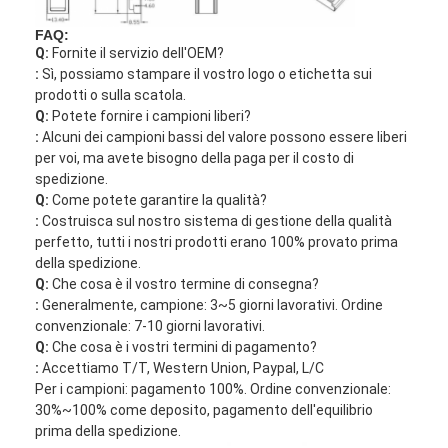
Kit di utensili a fibra ottica
FAQ:
Componenti di alto potere e di PM
Q:
Fornite il servizio dell'OEM?
:
Sì, possiamo stampare il vostro logo o etichetta sui
prodotti o sulla scatola.
Q:
Potete fornire i campioni liberi?
:
Alcuni dei campioni bassi del valore possono essere liberi
per voi, ma avete bisogno della paga per il costo di
spedizione.
Q:
Come potete garantire la qualità?
:
Costruisca sul nostro sistema di gestione della qualità
perfetto, tutti i nostri prodotti erano 100% provato prima
della spedizione.
Q:
Che cosa è il vostro termine di consegna?
:
Generalmente, campione: 3~5 giorni lavorativi. Ordine
convenzionale: 7-10 giorni lavorativi.
Q:
Che cosa è i vostri termini di pagamento?
:
Accettiamo T/T, Western Union, Paypal, L/C
Per i campioni: pagamento 100%. Ordine convenzionale:
30%~100% come deposito, pagamento dell'equilibrio
prima della spedizione.