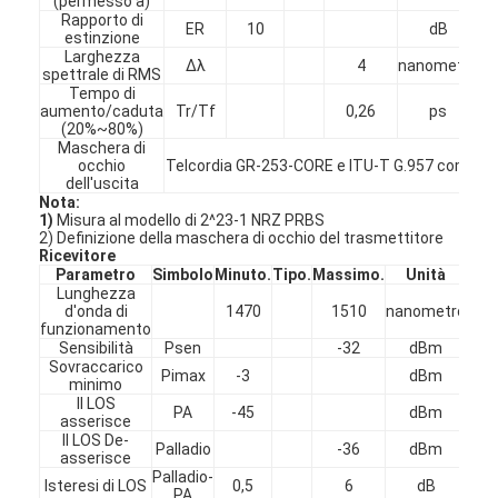
(permesso a)
Rapporto di
Giro della fabbrica
ER
10
dB
estinzione
Larghezza
Δλ
4
nanometro
Controllo di qualità
spettrale di RMS
Tempo di
aumento/caduta
Tr/Tf
0,26
ps
Contattici
(20%~80%)
Maschera di
occhio
Telcordia GR-253-CORE e ITU-T G.957 compatib
Notizie
dell'uscita
Nota:
Parla adesso.
1)
Misura al modello di 2^23-1 NRZ PRBS
2) Definizione della maschera di occhio del trasmettitore
Ricevitore
Parametro
Simbolo
Minuto.
Tipo.
Massimo.
Unità
Not
Lunghezza
d'onda di
1470
1510
nanometro
MPO MTP
funzionamento
Sensibilità
Psen
-32
dBm
1
WDM MUX DEMUX
Sovraccarico
Pimax
-3
dBm
minimo
Il LOS
PA
-45
dBm
separatore a fibra ottica del plc
asserisce
Il LOS De-
Palladio
-36
dBm
2
asserisce
cavo a fibre ottiche
Palladio-
Isteresi di LOS
0,5
6
dB
PA