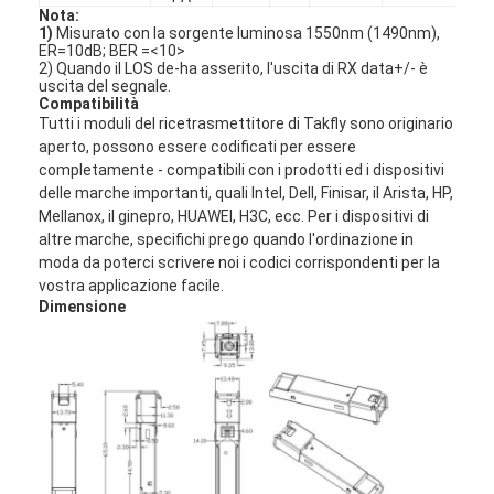
patchcord a fibra ottica
Nota:
1)
Misurato con la sorgente luminosa 1550nm (1490nm),
ER=10dB; BER =
<10>
treccia a fibra ottica
2) Quando il LOS de-ha asserito, l'uscita di RX data+/- è
uscita del segnale.
Compatibilità
adattatore a fibra ottica
Tutti i moduli del ricetrasmettitore di Takfly sono originario
aperto, possono essere codificati per essere
connettore a fibra ottica
completamente - compatibili con i prodotti ed i dispositivi
delle marche importanti, quali Intel, Dell, Finisar, il Arista, HP,
attenuatore a fibra ottica
Mellanox, il ginepro, HUAWEI, H3C, ecc. Per i dispositivi di
altre marche, specifichi prego quando l'ordinazione in
Scatola a fibra ottica di termine
moda da poterci scrivere noi i codici corrispondenti per la
vostra applicazione facile.
Quadro d'interconnessione a fibra ottica
Dimensione
Modulo ottico del ricetrasmettitore
convertitore a fibra ottica di media
Commutatore della fibra di Ethernet