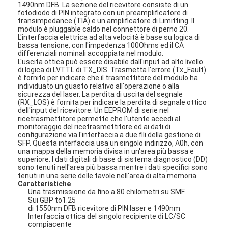
1490nm DFB. La sezione del ricevitore consiste di un
fotodiodo di PIN integrato con un preamplificatore di
transimpedance (TIA) e un amplificatore di Limitting. Il
modulo è pluggable caldo nel connettore di perno 20.
L'interfaccia elettrica ad alta velocità è base su logica di
bassa tensione, con l'impedenza 100Ohms ed il CA
differenziali nominali accoppiata nel modulo.
L'uscita ottica può essere disabile dall'input ad alto livello
di logica di LVTTL di TX_DIS. Trasmetta l'errore (Tx_Fault)
è fornito per indicare che il trasmettitore del modulo ha
individuato un guasto relativo all'operazione o alla
sicurezza del laser. La perdita di uscita del segnale
(RX_LOS) è fornita per indicare la perdita di segnale ottico
dell'input del ricevitore. Un EEPROM di serie nel
ricetrasmettitore permette che l'utente accedi al
monitoraggio del ricetrasmettitore ed ai dati di
configurazione via l'interfaccia a due fili della gestione di
SFP. Questa interfaccia usa un singolo indirizzo, A0h, con
una mappa della memoria divisa in un'area più bassa e
superiore. I dati digitali di base di sistema diagnostico (DD)
sono tenuti nell'area più bassa mentre i dati specifici sono
tenuti in una serie delle tavole nell'area di alta memoria.
Caratteristiche
Una trasmissione da fino a 80 chilometri su SMF
Sui GBP to1.25
di 1550nm DFB ricevitore di PIN laser e 1490nm
Interfaccia ottica del singolo recipiente di LC/SC
compiacente