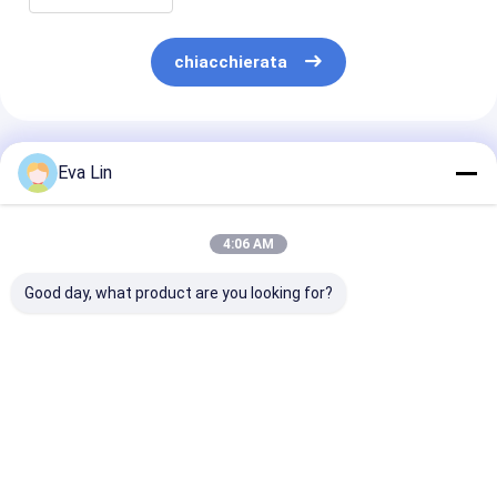
chiacchierata
Prodotti Raccomandati
Eva Lin
4:06 AM
Good day, what product are you looking for?
Ricetrasmettitore
Ricetrasmettitore
Ricetrasmetti
ottico TK 400G
ottico bidirezionale
ottico bidirez
QSFP-DD LR4 CWDM
SFP 1,25 gbps 20 km
SFP 1,25 gbps
10KM per il sistema
LC
LC
di telecomunicazioni
Tx1310nm/Rx1550nm
Tx1490nm/Rx
Miglior prezzo
Miglior prezzo
Miglior pr
per data center
per data cente
FTTX
FTTX