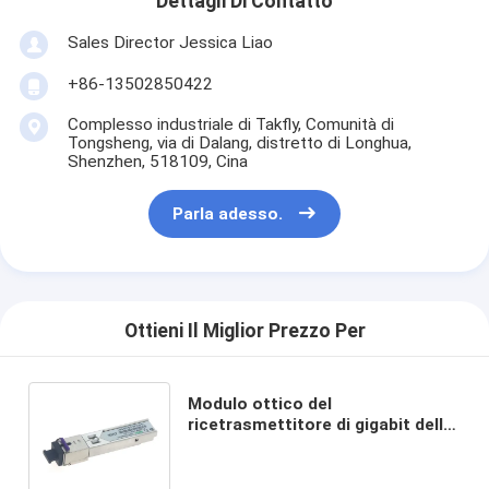
Dettagli Di Contatto
Sales Director Jessica Liao
+86-13502850422
Complesso industriale di Takfly, Comunità di
Tongsheng, via di Dalang, distretto di Longhua,
Shenzhen, 518109, Cina
Parla adesso.
Ottieni Il Miglior Prezzo Per
Modulo ottico del
ricetrasmettitore di gigabit dello
Sc 160KM 80KM 1490nm 1550nm
di 1.25G BIDI MP SFP