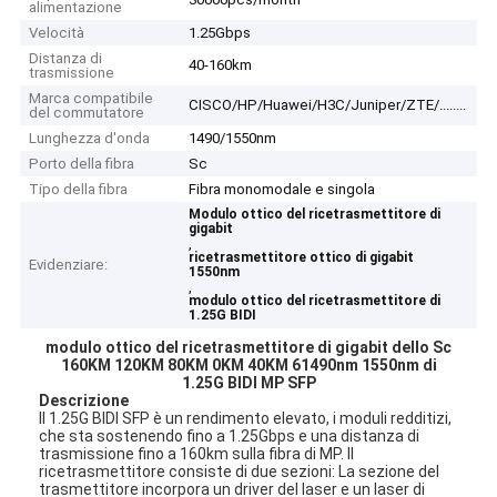
alimentazione
Velocità
1.25Gbps
Distanza di
40-160km
trasmissione
Marca compatibile
CISCO/HP/Huawei/H3C/Juniper/ZTE/........
del commutatore
Lunghezza d'onda
1490/1550nm
Porto della fibra
Sc
Tipo della fibra
Fibra monomodale e singola
Modulo ottico del ricetrasmettitore di
gigabit
,
ricetrasmettitore ottico di gigabit
Evidenziare:
1550nm
,
modulo ottico del ricetrasmettitore di
1.25G BIDI
modulo ottico del ricetrasmettitore di gigabit dello Sc
160KM 120KM 80KM 0KM 40KM 61490nm 1550nm di
1.25G BIDI MP SFP
Descrizione
Il 1.25G BIDI SFP è un rendimento elevato, i moduli redditizi,
che sta sostenendo fino a 1.25Gbps e una distanza di
trasmissione fino a 160km sulla fibra di MP. Il
ricetrasmettitore consiste di due sezioni: La sezione del
trasmettitore incorpora un driver del laser e un laser di